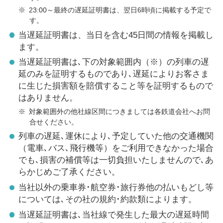
※
23:00～最終の遅延証明書は、翌日6時頃に掲載する予定で
す。
当遅延証明書は、当日を含む45日間の情報を掲載し
ます。
当遅延証明書は､下の対象範囲内（※）の列車の遅
延のみを証明するものであり､遅延によりお客さま
に生じた損害額を賠償すること等を証明するもので
はありません。
※
対象範囲外の他社線区間につきましては各鉄道会社へお問
合せください。
列車の遅延､運休により､予定していた他の交通機関
（電車､バス､飛行機等）をご利用できなかった場合
でも､損害の補償等は一切負担いたしませんので､あ
らかじめご了承ください。
当社以外の乗車券･航空券･旅行券他の払いもどし等
については､その社の規約･約款類によります。
当遅延証明書は､当社線で発生した最大の遅延時間