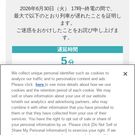
2026年6月30日（火） 17時~終電の間で、
最大で以下のとおり列車が遅れたことを証明し
ます。
ご迷惑をおかけしたことをお詫び申し上げま
す。
遅延時間
5
分
We collect unique personal identifier such as cookies to
2026年8月8日（土）
analyze our traffic and to personalize content and ads.
Please click
here
to see more details about how we use
阪神電気鉄道株式会社
cookies and the retention period of each cookie. We may
sell or share information about your use of our website
to/with our analytics and advertising partners, who may
combine it with other information that you have provided to
PDF表示
them or that they have collected from your use of their
services. You have the right to opt out of sale or share of
your personal information by us. Please click [Do Not Sell or
Share My Personal Information] to exercise your right. If we