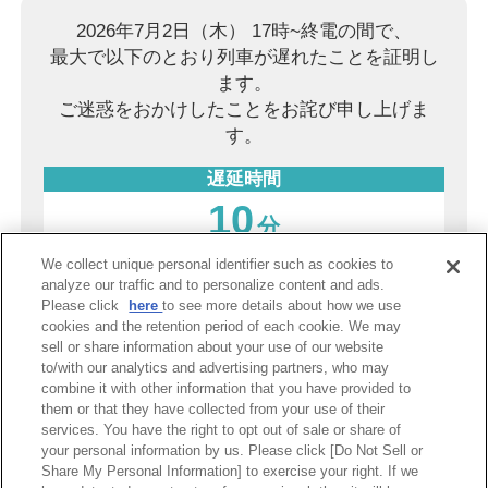
2026年7月2日（木） 17時~終電の間で、
最大で以下のとおり列車が遅れたことを証明し
ます。
ご迷惑をおかけしたことをお詫び申し上げま
す。
遅延時間
10
分
We collect unique personal identifier such as cookies to
2026年8月8日（土）
analyze our traffic and to personalize content and ads.
Please click
here
to see more details about how we use
阪神電気鉄道株式会社
cookies and the retention period of each cookie. We may
sell or share information about your use of our website
to/with our analytics and advertising partners, who may
combine it with other information that you have provided to
PDF表示
them or that they have collected from your use of their
services. You have the right to opt out of sale or share of
your personal information by us. Please click [Do Not Sell or
Share My Personal Information] to exercise your right. If we