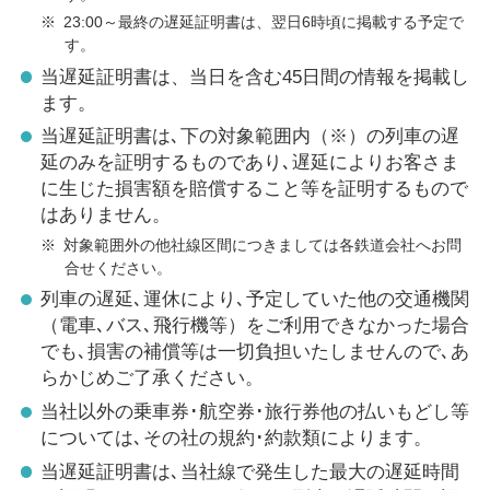
※
23:00～最終の遅延証明書は、翌日6時頃に掲載する予定で
す。
当遅延証明書は、当日を含む45日間の情報を掲載し
ます。
当遅延証明書は､下の対象範囲内（※）の列車の遅
延のみを証明するものであり､遅延によりお客さま
に生じた損害額を賠償すること等を証明するもので
はありません。
※
対象範囲外の他社線区間につきましては各鉄道会社へお問
合せください。
列車の遅延､運休により､予定していた他の交通機関
（電車､バス､飛行機等）をご利用できなかった場合
でも､損害の補償等は一切負担いたしませんので､あ
らかじめご了承ください。
当社以外の乗車券･航空券･旅行券他の払いもどし等
については､その社の規約･約款類によります。
当遅延証明書は､当社線で発生した最大の遅延時間