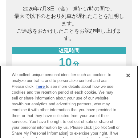
2026年7月3日（金） 9時~17時の間で、
最大で以下のとおり列車が遅れたことを証明し
ます。
ご迷惑をおかけしたことをお詫び申し上げま
す。
遅延時間
10
分
We collect unique personal identifier such as cookies to
2026年8月8日（土）
analyze our traffic and to personalize content and ads.
Please click
here
to see more details about how we use
阪神電気鉄道株式会社
cookies and the retention period of each cookie. We may
sell or share information about your use of our website
to/with our analytics and advertising partners, who may
combine it with other information that you have provided to
PDF表示
them or that they have collected from your use of their
services. You have the right to opt out of sale or share of
your personal information by us. Please click [Do Not Sell or
Share My Personal Information] to exercise your right. If we