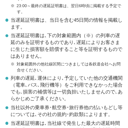
※
23:00～最終の遅延証明書は、翌日6時頃に掲載する予定で
す。
当遅延証明書は、当日を含む45日間の情報を掲載し
ます。
当遅延証明書は､下の対象範囲内（※）の列車の遅
延のみを証明するものであり､遅延によりお客さま
に生じた損害額を賠償すること等を証明するもので
はありません。
※
対象範囲外の他社線区間につきましては各鉄道会社へお問
合せください。
列車の遅延､運休により､予定していた他の交通機関
（電車､バス､飛行機等）をご利用できなかった場合
でも､損害の補償等は一切負担いたしませんので､あ
らかじめご了承ください。
当社以外の乗車券･航空券･旅行券他の払いもどし等
については､その社の規約･約款類によります。
当遅延証明書は､当社線で発生した最大の遅延時間