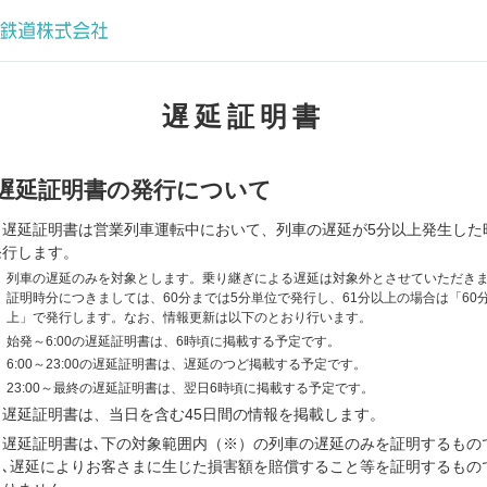
遅延証明書
遅延証明書の発行について
当遅延証明書は営業列車運転中において、列車の遅延が5分以上発生した
発行します。
※
列車の遅延のみを対象とします。乗り継ぎによる遅延は対象外とさせていただき
証明時分につきましては、60分までは5分単位で発行し、61分以上の場合は「60
上」で発行します。なお、情報更新は以下のとおり行います。
※
始発～6:00の遅延証明書は、6時頃に掲載する予定です。
※
6:00～23:00の遅延証明書は、遅延のつど掲載する予定です。
※
23:00～最終の遅延証明書は、翌日6時頃に掲載する予定です。
当遅延証明書は、当日を含む45日間の情報を掲載します。
当遅延証明書は､下の対象範囲内（※）の列車の遅延のみを証明するもの
り､遅延によりお客さまに生じた損害額を賠償すること等を証明するもの