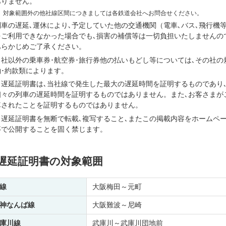
ありません。
※
対象範囲外の他社線区間につきましては各鉄道会社へお問合せください。
列車の遅延､運休により､予定していた他の交通機関（電車､バス､飛行機
をご利用できなかった場合でも､損害の補償等は一切負担いたしませんの
あらかじめご了承ください。
当社以外の乗車券･航空券･旅行券他の払いもどし等については､その社の
約･約款類によります。
当遅延証明書は､当社線で発生した最大の遅延時間を証明するものであり
個々の列車の遅延時間を証明するものではありません。また､お客さまが
車されたことを証明するものではありません。
当遅延証明書を無断で転載､複写すること､またこの掲載内容をホームペ
等で公開することを固く禁じます。
遅延証明書の対象範囲
線
大阪梅田～元町
神なんば線
大阪難波～尼崎
庫川線
武庫川～武庫川団地前