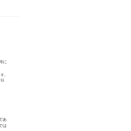
時に
ます。
分以
であ
では