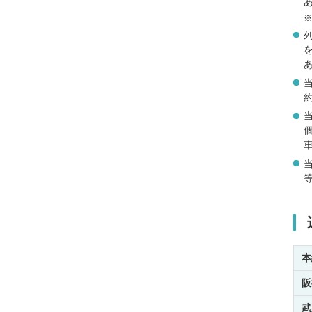
本
阪
武