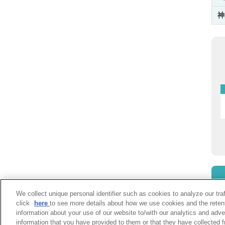
神
We collect unique personal identifier such as cookies to analyze our tra
click
here
to see more details about how we use cookies and the reten
information about your use of our website to/with our analytics and adve
information that you have provided to them or that they have collected f