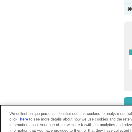
神
We collect unique personal identifier such as cookies to analyze our tra
click
here
to see more details about how we use cookies and the reten
information about your use of our website to/with our analytics and adve
information that you have provided to them or that they have collected f