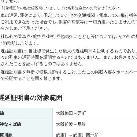
ありません。
※
対象範囲外の他社線区間につきましては各鉄道会社へお問合せください。
列車の遅延､運休により､予定していた他の交通機関（電車､バス､飛行機
をご利用できなかった場合でも､損害の補償等は一切負担いたしませんの
あらかじめご了承ください。
当社以外の乗車券･航空券･旅行券他の払いもどし等については､その社の
約･約款類によります。
当遅延証明書は､当社線で発生した最大の遅延時間を証明するものであり
個々の列車の遅延時間を証明するものではありません。また､お客さまが
車されたことを証明するものではありません。
当遅延証明書を無断で転載､複写すること､またこの掲載内容をホームペ
等で公開することを固く禁じます。
遅延証明書の対象範囲
線
大阪梅田～元町
神なんば線
大阪難波～尼崎
庫川線
武庫川～武庫川団地前