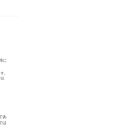
時に
ます。
分以
であ
では