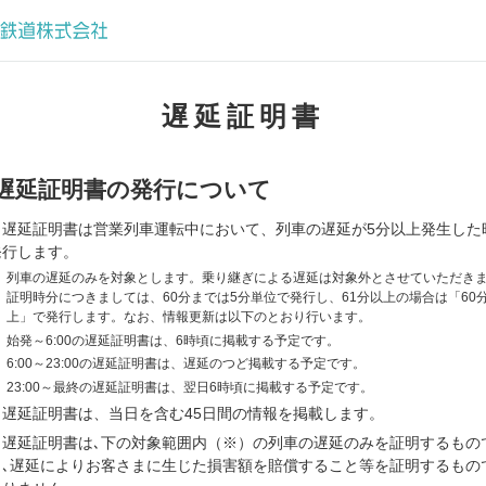
遅延証明書
遅延証明書の発行について
当遅延証明書は営業列車運転中において、列車の遅延が5分以上発生した
発行します。
※
列車の遅延のみを対象とします。乗り継ぎによる遅延は対象外とさせていただき
証明時分につきましては、60分までは5分単位で発行し、61分以上の場合は「60
上」で発行します。なお、情報更新は以下のとおり行います。
※
始発～6:00の遅延証明書は、6時頃に掲載する予定です。
※
6:00～23:00の遅延証明書は、遅延のつど掲載する予定です。
※
23:00～最終の遅延証明書は、翌日6時頃に掲載する予定です。
当遅延証明書は、当日を含む45日間の情報を掲載します。
当遅延証明書は､下の対象範囲内（※）の列車の遅延のみを証明するもの
り､遅延によりお客さまに生じた損害額を賠償すること等を証明するもの