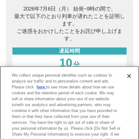
2026年7月6日（月） 始発~9時の間で、
最大で以下のとおり列車が遅れたことを証明し
ます。
ご迷惑をおかけしたことをお詫び申し上げま
す。
遅延時間
10
分
We collect unique personal identifier such as cookies to
2026年8月9日（日）
analyze our traffic and to personalize content and ads.
Please click
here
to see more details about how we use
阪神電気鉄道株式会社
cookies and the retention period of each cookie. We may
sell or share information about your use of our website
to/with our analytics and advertising partners, who may
combine it with other information that you have provided to
PDF表示
them or that they have collected from your use of their
services. You have the right to opt out of sale or share of
your personal information by us. Please click [Do Not Sell or
Share My Personal Information] to exercise your right. If we