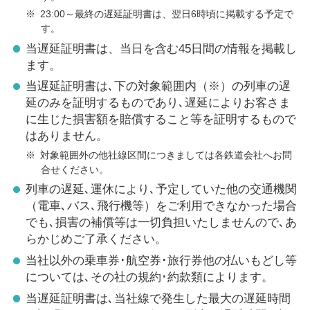
※
23:00～最終の遅延証明書は、翌日6時頃に掲載する予定で
す。
当遅延証明書は、当日を含む45日間の情報を掲載し
ます。
当遅延証明書は､下の対象範囲内（※）の列車の遅
延のみを証明するものであり､遅延によりお客さま
に生じた損害額を賠償すること等を証明するもので
はありません。
※
対象範囲外の他社線区間につきましては各鉄道会社へお問
合せください。
列車の遅延､運休により､予定していた他の交通機関
（電車､バス､飛行機等）をご利用できなかった場合
でも､損害の補償等は一切負担いたしませんので､あ
らかじめご了承ください。
当社以外の乗車券･航空券･旅行券他の払いもどし等
については､その社の規約･約款類によります。
当遅延証明書は､当社線で発生した最大の遅延時間