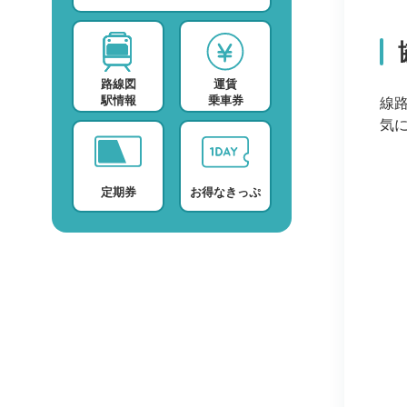
スポーツ・スクール
運賃検索
テレビ・ラジオ
時刻表検索
路線図
運賃
プロバイダー
検索に関する注意事項
駅情報
乗車券
線
デイサービス
よくある質問・FAQ
気
定期券
お得なきっぷ