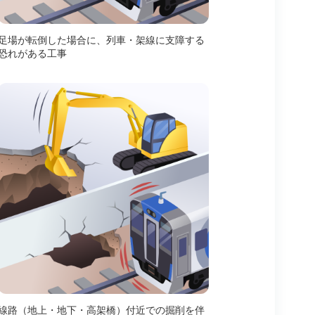
足場が転倒した場合に、列車・架線に支障する
恐れがある工事
線路（地上・地下・高架橋）付近での掘削を伴