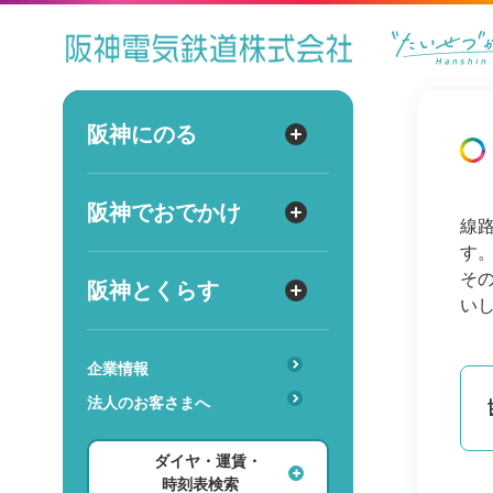
ダイヤ
運賃
時刻表
阪神にのる
阪神にのる
出発
路線図・駅情報
阪神でおでかけ
阪神でおでかけ
到着
線
運賃・乗車券
す
出発
到着
定期券
TOPICS
そ
阪神とくらす
阪神とくらす
い
お得なきっぷ
阪神ファン
傘のシェアリングサービス
遅延証明書
レジャー
企業情報
時
分
交通
駅のサービス一覧
ホテル・旅行
法人のお客さまへ
詳細設定
あんしんサービス
安心・快適・バリアフリー
ショッピング・グルメ
ダイヤ・運賃・
レンタル・駐輪場
ダイヤ検索
その他
時刻表検索