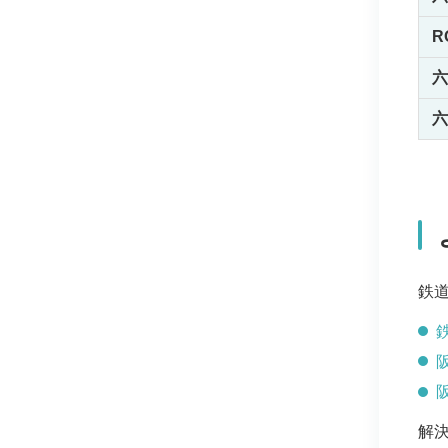
R
六
六
鉄
解