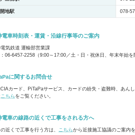
開地駅
078-57
神電車時刻表・運賃・沿線行事等のご案内
神電気鉄道 運輸部営業課
L：
06-6457-2258
（9:00～17:00／土・日・祝休日、年末年始
TaPaに関するお問合せ
ACIAカード、PiTaPaサービス、カードの紛失・盗難時、
は
こちら
をご覧ください。
神電車の線路の近くで工事をされる方へ
路の近くで工事を行う方は、
こちら
から近接施工協議のご案内