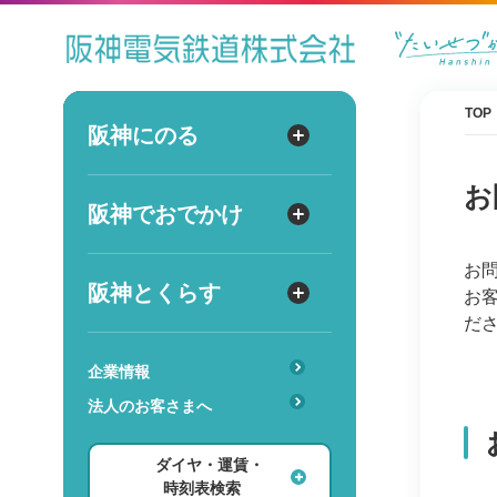
ダイヤ
運賃
時刻表
TOP
阪神にのる
阪神にのる
出発
お
路線図・駅情報
阪神でおでかけ
阪神でおでかけ
到着
運賃・乗車券
お
出発
到着
定期券
TOPICS
阪神とくらす
阪神とくらす
お
お得なきっぷ
阪神ファン
だ
傘のシェアリングサービス
遅延証明書
レジャー
企業情報
時
分
交通
駅のサービス一覧
ホテル・旅行
法人のお客さまへ
詳細設定
あんしんサービス
安心・快適・バリアフリー
ショッピング・グルメ
ダイヤ・運賃・
レンタル・駐輪場
ダイヤ検索
その他
時刻表検索