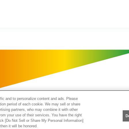
ffic and to personalize content and ads. Please
tion period of each cookie. We may sell or share
rtising partners, who may combine it with other
rom your use of their services. You have the right
Cookie設定について
ソーシャルメディア利用規約
D
lick [Do Not Sell or Share My Personal Information]
プ
お問合せ
then it will be honored.