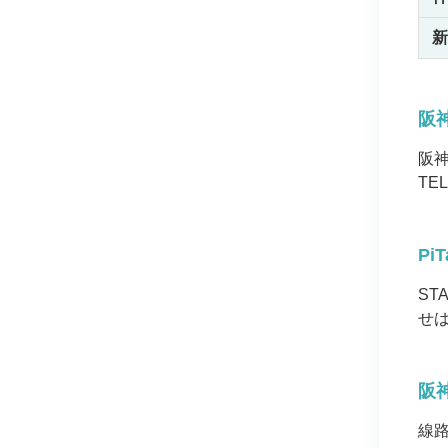
新
阪
阪
TE
Pi
ST
せ
阪
線