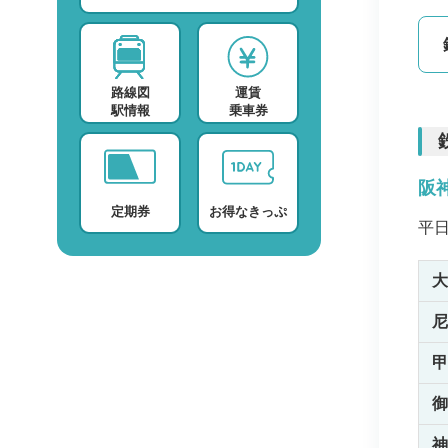
スポーツ・スクール
運賃検索
テレビ・ラジオ
時刻表検索
路線図
運賃
プロバイダー
検索に関する注意事項
駅情報
乗車券
デイサービス
よくある質問・FAQ
阪
定期券
お得なきっぷ
平日
大
尼
甲
御
神