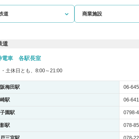
鉄道
商業施設
鉄道
神電車 各駅長室
・土休日とも、8:00～21:00
阪梅田駅
06-645
崎駅
06-641
子園駅
0798-4
影駅
078-85
戸三宮駅
078-22