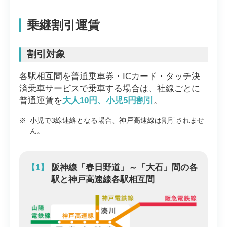
乗継割引運賃
割引対象
各駅相互間を普通乗車券・ICカード・タッチ決
済乗車サービスで乗車する場合は、社線ごとに
普通運賃を
大人10円、小児5円割引
。
※
小児で3線連絡となる場合、神戸高速線は割引されませ
ん。
【1】
阪神線「春日野道」～「大石」間の各
駅と神戸高速線各駅相互間