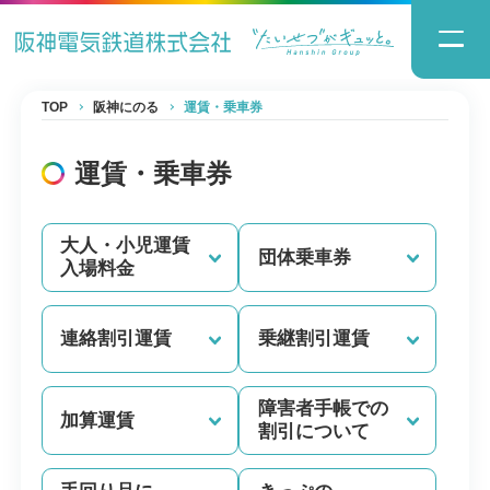
TOP
阪神にのる
運賃・乗車券
運賃・乗車券
大人・小児運賃
団体乗車券
入場料金
連絡割引運賃
乗継割引運賃
障害者手帳での
加算運賃
割引について