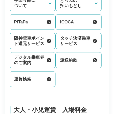
手回り品に
きっぷの
ついて
払いもどし
PiTaPa
ICOCA
阪神電車ポイン
タッチ決済乗車
ト還元サービス
サービス
デジタル乗車券
運送約款
のご案内
運賃検索
大人・小児運賃 入場料金