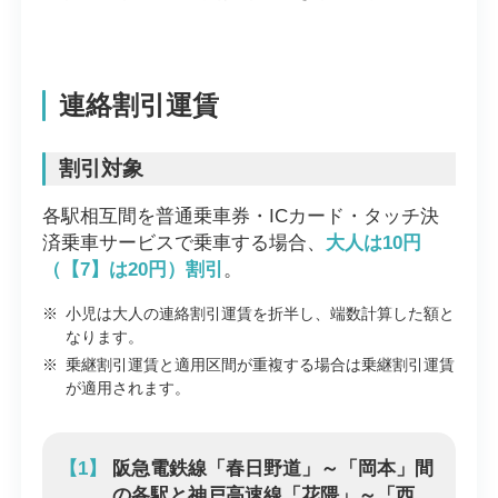
連絡割引運賃
割引対象
各駅相互間を普通乗車券・ICカード・タッチ決
済乗車サービスで乗車する場合、
大人は10円
（【7】は20円）割引
。
※
小児は大人の連絡割引運賃を折半し、端数計算した額と
なります。
※
乗継割引運賃と適用区間が重複する場合は乗継割引運賃
が適用されます。
【1】
阪急電鉄線「春日野道」～「岡本」間
の各駅と神戸高速線「花隈」～「西