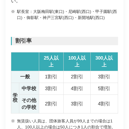
い。
※
駅長室：大阪梅田駅(東口)・尼崎駅(西口)・甲子園駅(西
口)・御影駅・神戸三宮駅(西口)・新開地駅(西口)
割引率
25人以
100人以
300人以
上
上
上
一般
1割引
2割引
3割引
中学校
3割引
4割引
5割引
学
校
その他
2割引
3割引
4割引
の学校
※
無賃扱い人員は、団体旅客人員が99人までの場合は1
人、100人以上の場合は50人につき1人の割合で増加。