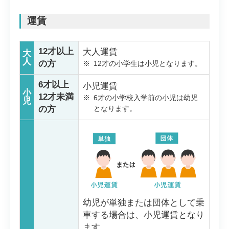
運賃
12才以上
大人運賃
大
人
の方
※
12才の小学生は小児となります。
6才以上
小児運賃
小
12才未満
※
6才の小学校入学前の小児は幼児
児
の方
となります。
幼児が単独または団体として乗
車する場合は、小児運賃となり
ます。