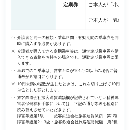
定期券
ご本人が「小児」
ご本人が「乳幼児
※
介護者と同一の種類・乗車区間・有効期間の乗車券を同
時に購入する必要があります。
※
介護者が購入できる定期乗車券は、通学定期乗車券を購
入できる資格をお持ちの場合でも、通勤定期乗車券に限
ります。
※
単独でのご乗車は、営業キロが101キロ以上の場合に普
通券が５割引になります。
※
10円未満の端数が生じたときは、これを切り上げて10円
単位とした額とします。
※
旅客鉄道会社旅客運賃減額欄が記載されていない精神障
害者保健福祉手帳については、下記の通り等級を種別に
読み替えさせていただきます。
障害等級第1級 ：旅客鉄道会社旅客運賃減額 第1種
障害等級第2・3級：旅客鉄道会社旅客運賃減額 第2種