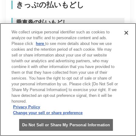
きっぷの払いもどし
乗車券の払いもどし
We collect unique personal identifier such as cookies to
analyze our traffic and to personalize content and ads.
きっぷの種類
払いもどしの条件
Please click
here
to see more details about how we use
cookies and the retention period of each cookie. We may
sell or share information about your use of our website
普通券
使用開始前で有効期
to/with our analytics and advertising partners, who may
combine it with other information that you have provided to
回数券
使用開始前で有効期
them or that they have collected from your use of their
services. You have the right to opt out of sale or share of
your personal information by us. Please click [Do Not Sell or
定期券
有効開始前
Share My Personal Information] to exercise your right. If we
have detected an opt-out preference signal, then it will be
団体・貸切券
使用開始前で有効期
honored.
Privacy Policy
Change your sell or share preference
よくある質問・FAQ
回数券の払いもどし
Do Not Sell or Share My Personal Information