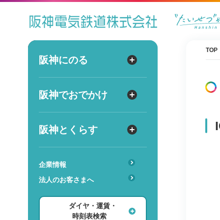
ダイヤ
運賃
時刻表
TOP
阪神にのる
阪神にのる
出発
路線図・駅情報
阪神でおでかけ
阪神でおでかけ
到着
運賃・乗車券
出発
到着
定期券
TOPICS
阪神とくらす
阪神とくらす
お得なきっぷ
阪神ファン
傘のシェアリングサービス
遅延証明書
レジャー
企業情報
時
分
交通
駅のサービス一覧
ホテル・旅行
法人のお客さまへ
詳細設定
あんしんサービス
安心・快適・バリアフリー
ショッピング・グルメ
ダイヤ・運賃・
レンタル・駐輪場
ダイヤ検索
その他
時刻表検索