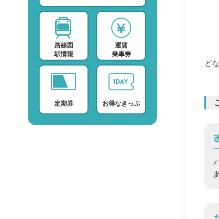
スポーツ・スクール
運賃検索
テレビ・ラジオ
時刻表検索
路線図
運賃
プロバイダー
検索に関する注意事項
駅情報
乗車券
ど
デイサービス
よくある質問・FAQ
定期券
お得なきっぷ