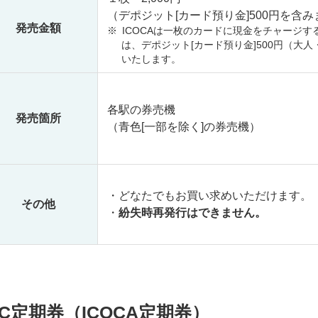
（デポジット[カード預り金]500円を含み
発売金額
※
ICOCAは一枚のカードに現金をチャージ
は、デポジット[カード預り金]500円（
いたします。
各駅の券売機
発売箇所
（青色[一部を除く]の券売機）
・どなたでもお買い求めいただけます。
その他
・
紛失時再発行はできません。
IC定期券（ICOCA定期券）