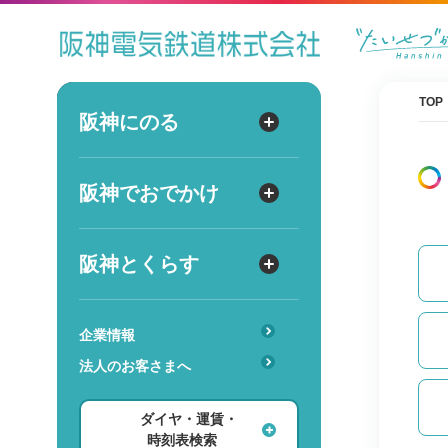
ダイヤ
運賃
時刻表
TOP
阪神にのる
阪神にのる
出発
路線図・駅情報
阪神でおでかけ
阪神でおでかけ
到着
運賃・乗車券
出発
到着
定期券
TOPICS
阪神とくらす
阪神とくらす
お得なきっぷ
阪神ファン
傘のシェアリングサービス
遅延証明書
レジャー
企業情報
時
分
交通
駅のサービス一覧
ホテル・旅行
法人のお客さまへ
詳細設定
あんしんサービス
安心・快適・バリアフリー
ショッピング・グルメ
ダイヤ・運賃・
レンタル・駐輪場
ダイヤ検索
その他
時刻表検索