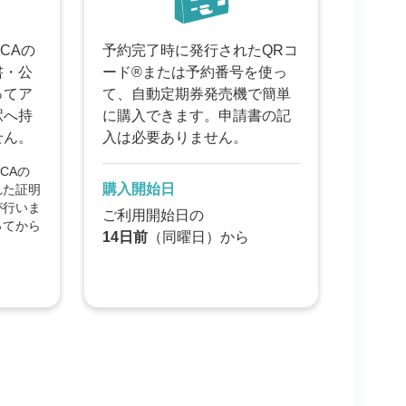
CAの
予約完了時に発行されたQRコ
書・公
ード®または予約番号を使っ
ってア
て、自動定期券発売機で簡単
駅へ持
に購入できます。申請書の記
せん。
入は必要ありません。
CAの
購入開始日
れた証明
が行いま
ご利用開始日の
ってから
14日前
（同曜日）から