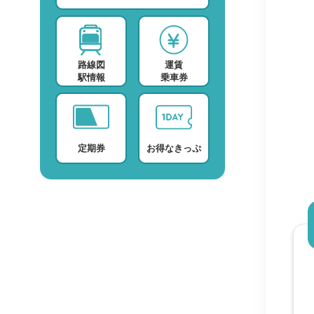
スポーツ・スクール
運賃検索
テレビ・ラジオ
時刻表検索
路線図
運賃
プロバイダー
検索に関する注意事項
駅情報
乗車券
デイサービス
よくある質問・FAQ
定期券
お得なきっぷ