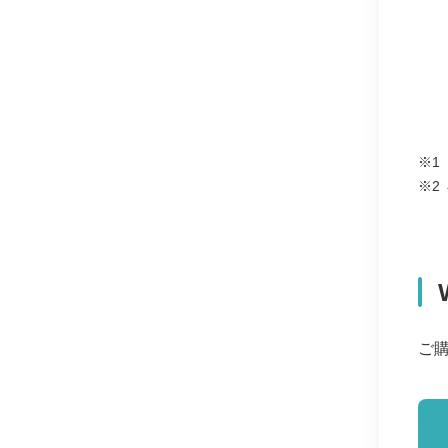
※1
※2
ご