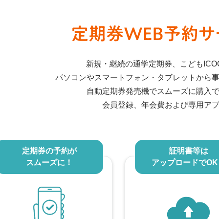
新規・継続の通学定期券、
こどもIC
パソコンやスマートフォン・タブレットから
自動定期券発売機で
スムーズに購入
会員登録、年会費および
専用ア
定期券の予約が
証明書等は
スムーズに！
アップロードでOK