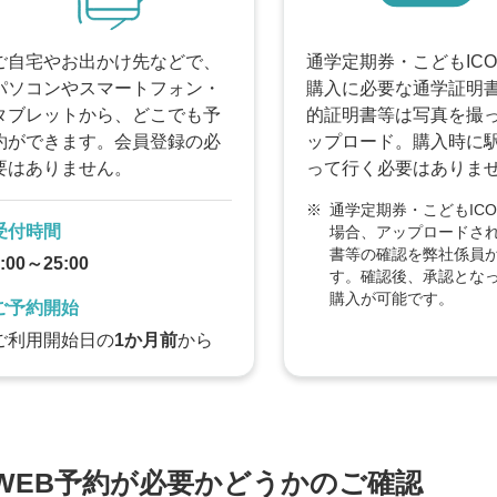
ご自宅やお出かけ先などで、
通学定期券・こどもICO
パソコンやスマートフォン・
購入に必要な通学証明
タブレットから、どこでも予
的証明書等は写真を撮
約ができます。会員登録の必
ップロード。購入時に
要はありません。
って行く必要はありま
※
通学定期券・こどもICO
受付時間
場合、アップロードさ
書等の確認を弊社係員
:00～25:00
す。確認後、承認とな
購入が可能です。
ご予約開始
ご利用開始日の
1か月前
から
WEB予約が必要かどうかのご確認