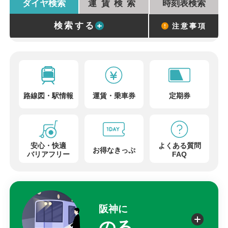
ダイヤ検索
運賃検索
時刻表検索
検索する
注意事項
路線図
・
駅情報
運賃
・
乗車券
定期券
安心・快適
よくある質問
お得なきっぷ
バリアフリー
FAQ
阪神に
のる