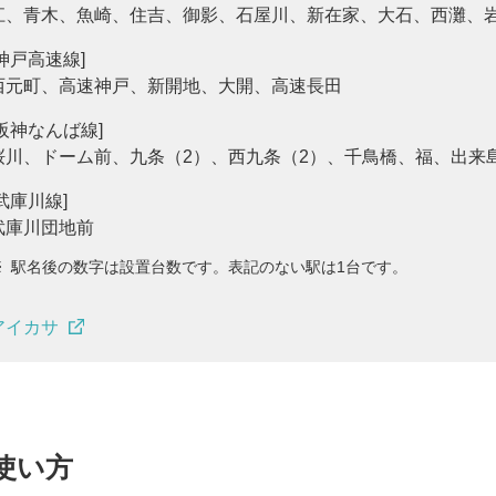
江、青木、魚崎、住吉、御影、石屋川、新在家、大石、西灘、
[神戸高速線]
西元町、高速神戸、新開地、大開、高速長田
[阪神なんば線]
桜川、ドーム前、九条（2）、西九条（2）、千鳥橋、福、出来
[武庫川線]
武庫川団地前
※
駅名後の数字は設置台数です。表記のない駅は1台です。
アイカサ
使い方