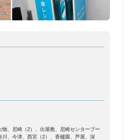
大物、尼崎（2）、出屋敷、尼崎センタープー
寿川、今津、西宮（2）、香櫨園、芦屋、深