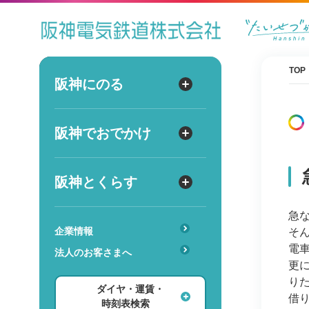
ダイヤ
運賃
時刻表
TOP
阪神にのる
阪神にのる
出発
路線図・駅情報
阪神でおでかけ
阪神でおでかけ
到着
運賃・乗車券
出発
到着
定期券
TOPICS
阪神とくらす
阪神とくらす
お得なきっぷ
阪神ファン
急
傘のシェアリングサービス
遅延証明書
レジャー
企業情報
そ
時
分
交通
駅のサービス一覧
電
ホテル・旅行
法人のお客さまへ
詳細設定
更
あんしんサービス
安心・快適・バリアフリー
ショッピング・グルメ
り
ダイヤ・運賃・
レンタル・駐輪場
借
ダイヤ検索
その他
時刻表検索