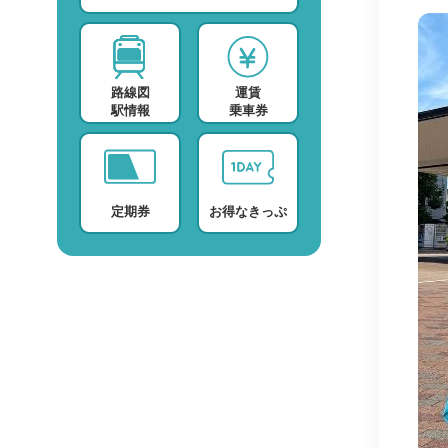
スポーツ・スクール
運賃検索
テレビ・ラジオ
時刻表検索
路線図
運賃
プロバイダー
検索に関する注意事項
駅情報
乗車券
デイサービス
よくある質問・FAQ
定期券
お得なきっぷ