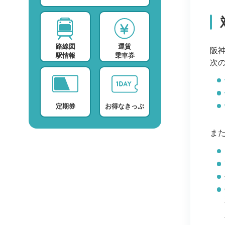
スポーツ・スクール
運賃検索
テレビ・ラジオ
時刻表検索
路線図
運賃
プロバイダー
検索に関する注意事項
阪神
駅情報
乗車券
次
デイサービス
よくある質問・FAQ
定期券
お得なきっぷ
ま