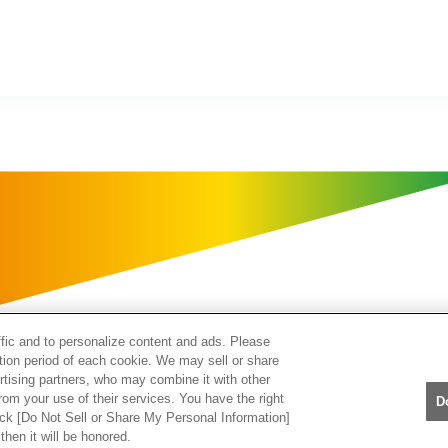
ffic and to personalize content and ads. Please
tion period of each cookie. We may sell or share
rtising partners, who may combine it with other
rom your use of their services. You have the right
Cookie設定について
ソーシャルメディア利用規約
D
lick [Do Not Sell or Share My Personal Information]
プ
お問合せ
then it will be honored.