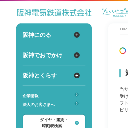
ダイヤ
運賃
時刻表
TOP
阪神にのる
阪神にのる
出発
路線図・駅情報
阪神でおでかけ
阪神でおでかけ
到着
運賃・乗車券
出発
到着
定期券
TOPICS
阪神とくらす
阪神とくらす
お得なきっぷ
阪神ファン
当
傘のシェアリングサービス
遅延証明書
レジャー
企業情報
受け
時
分
交通
駅のサービス一覧
フト
ホテル・旅行
法人のお客さまへ
詳細設定
ビ
あんしんサービス
安心・快適・バリアフリー
ショッピング・グルメ
ダイヤ・運賃・
レンタル・駐輪場
ダイヤ検索
その他
時刻表検索