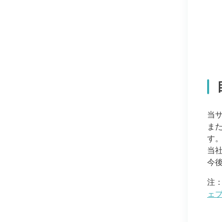
当サ
また
す
当
今
注
ェブ