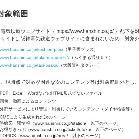
対象範囲
電気鉄道ウェブサイト（ https://www.hanshin.co.jp/ ）配
のサイトは阪神電気鉄道ウェブサイトに含まれないため、対象
www.hanshin.co.jp/koshien-plus/
（甲子園プラス）
www.hanshin.co.jp/fukumarudori57/
（ふくまる通り５７）
www.hanshin.co.jp/taxi-osaka/
（大阪阪神タクシー）
た、現時点で対応が困難な次のコンテンツ等は対象範囲外とし
PDF、Excel、WordなどのHTML形式でないファイル
画像、動画によるコンテンツ
外部サービスにより管理・制御しているコンテンツ（ダイヤ検索等）
CMSにより生成された次のページ
路線図・駅情報（www.hanshin.co.jp/station/ 以下のページ）
お得なきっぷ（www.hanshin.co.jp/ticket/otoku/ 以下のページ）
TOPICS（www.hanshin.co.jp/area/ 以下のページ）