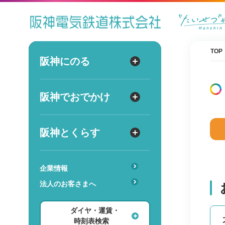
ダイヤ
運賃
時刻表
TOP
阪神にのる
阪神にのる
出発
路線図・駅情報
阪神でおでかけ
阪神でおでかけ
到着
運賃・乗車券
出発
到着
定期券
TOPICS
阪神とくらす
阪神とくらす
お得なきっぷ
阪神ファン
傘のシェアリングサービス
遅延証明書
レジャー
企業情報
時
分
交通
駅のサービス一覧
ホテル・旅行
法人のお客さまへ
詳細設定
あんしんサービス
安心・快適・バリアフリー
ショッピング・グルメ
ダイヤ・運賃・
レンタル・駐輪場
ダイヤ検索
その他
時刻表検索