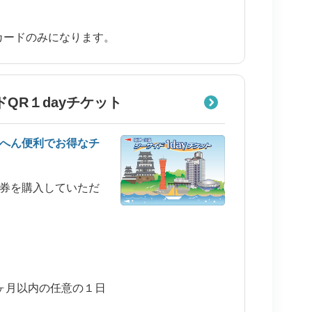
トカードのみになります。
ドQR１dayチケット
へん便利でお得なチ
券を購入していただ
ら３ヶ月以内の任意の１日