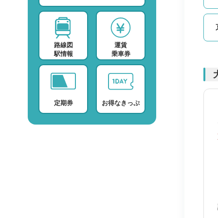
スポーツ・スクール
運賃検索
テレビ・ラジオ
時刻表検索
路線図
運賃
プロバイダー
検索に関する注意事項
駅情報
乗車券
デイサービス
よくある質問・FAQ
定期券
お得なきっぷ