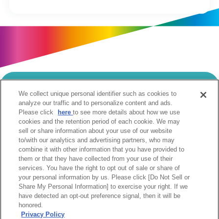
We collect unique personal identifier such as cookies to
当サイトのご利用にあたって
analyze our traffic and to personalize content and ads.
Please click
here
to see more details about how we use
個人情報の取扱いについて
Cookie設定について
cookies and the retention period of each cookie. We may
ソーシャルメディア利用規約
sell or share information about your use of our website
to/with our analytics and advertising partners, who may
ウェブアクセシビリティへの取組み
関係会社
combine it with other information that you have provided to
サイトマップ
お問合せ
them or that they have collected from your use of their
services. You have the right to opt out of sale or share of
your personal information by us. Please click [Do Not Sell or
Share My Personal Information] to exercise your right. If we
have detected an opt-out preference signal, then it will be
honored.
Privacy Policy