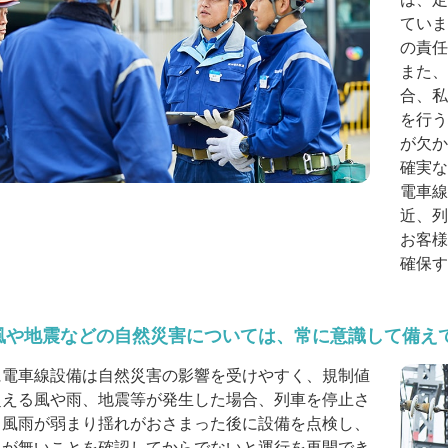
ていま
の責任
また、
合、私
を行う
が欠か
確実な
電車線
近、列
お客様
確保す
風や地震などの自然災害については、常に意識して備え
に電車線設備は自然災害の影響を受けやすく、規制値
超える風や雨、地震等が発生した場合、列車を停止さ
、風雨が弱まり揺れがおさまった後に設備を点検し、
常が無いことを確認してからでないと運行を再開でき