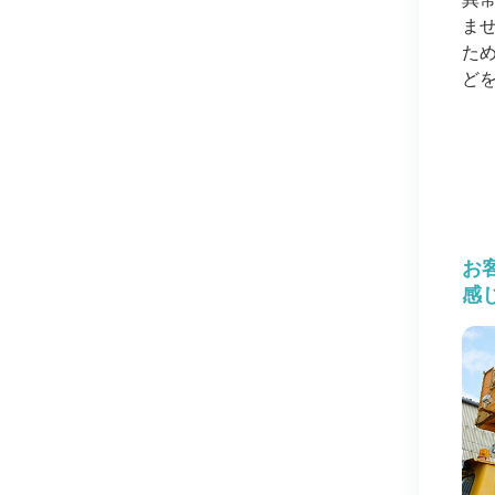
ま
た
ど
お
感