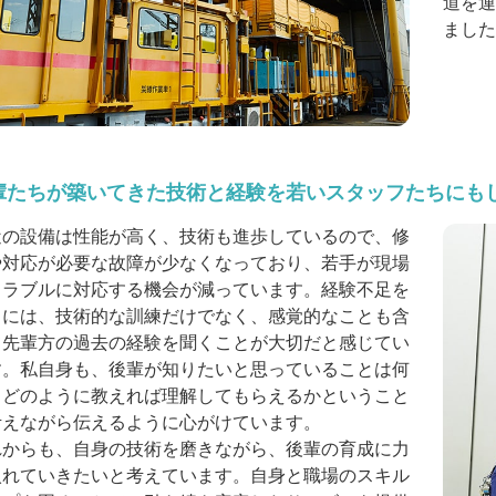
道を運
ました
輩たちが築いてきた技術と経験を若いスタッフたちにも
近の設備は性能が高く、技術も進歩しているので、修
や対応が必要な故障が少なくなっており、若手が現場
トラブルに対応する機会が減っています。経験不足を
うには、技術的な訓練だけでなく、感覚的なことも含
て先輩方の過去の経験を聞くことが大切だと感じてい
す。私自身も、後輩が知りたいと思っていることは何
、どのように教えれば理解してもらえるかということ
考えながら伝えるように心がけています。
れからも、自身の技術を磨きながら、後輩の育成に力
入れていきたいと考えています。自身と職場のスキル