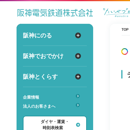
ダイヤ
運賃
時刻表
TOP
阪神にのる
阪神にのる
出発
路線図・駅情報
阪神でおでかけ
阪神でおでかけ
到着
運賃・乗車券
出発
到着
定期券
TOPICS
阪神とくらす
阪神とくらす
お得なきっぷ
阪神ファン
傘のシェアリングサービス
遅延証明書
レジャー
企業情報
時
分
交通
駅のサービス一覧
ホテル・旅行
法人のお客さまへ
詳細設定
あんしんサービス
安心・快適・バリアフリー
ショッピング・グルメ
ダイヤ・運賃・
レンタル・駐輪場
ダイヤ検索
その他
時刻表検索