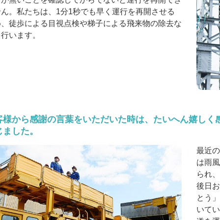
せん。私たちは、1分1秒でも早く運行を再開させる
め、徒歩による目視点検や梯子による飛来物の除去な
を行います。
客様から感謝の言葉をいただいた時は、たいへん嬉しく
じました。
最近の
は雨風
られ、
後日お
とう」
いてい