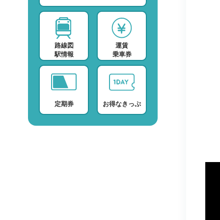
スポーツ・スクール
運賃検索
テレビ・ラジオ
時刻表検索
路線図
運賃
プロバイダー
検索に関する注意事項
駅情報
乗車券
デイサービス
よくある質問・FAQ
定期券
お得なきっぷ