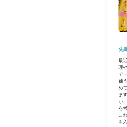
先
最
理
で
補
め
ま
か
を
こ
を