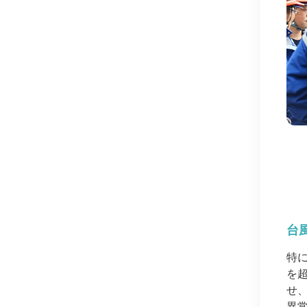
台
特
を
せ
異