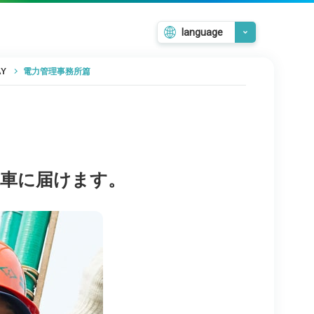
language
日本語
Y
電力管理事務所篇
English
韓国語
繁體中文
簡体中文
電車に届けます。