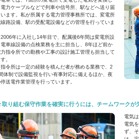
、電力ケーブルなどで列車や信号所、駅などへ送り届
ています。私が所属する電力管理事務所では、変電所
電線路設備、駅の受配電設備などの管理を行っていま
。
2006年に入社し14年目で、配属後6年間は変電所設
と電車線設備の点検業務を主に担当し、8年ほど前か
電力指令所での勤務や工事の設計施工管理も担当して
ます。
力指令所は一定の経験を積んだ者が務める業務で、2
時間体制で設備監視を行い有事対応に備えるほか、夜
の停送電作業管理を行っています。
々取り組む保守作業を確実に行うには、チームワークが
電気は
電気を
ず、そ
は、定