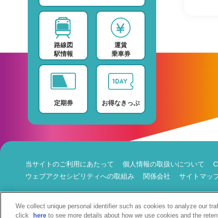
スポーツ・スクール
運賃検索
テレビ・ラジオ
時刻表検索
路線図
運賃
プロバイダー
検索に関する注意事項
駅情報
乗車券
デイサービス
よくある質問・FAQ
定期券
お得なきっぷ
当サイトのご利用にあたって
個人情報の取扱いについて
ウェブアクセシビリティへの取組み
関係会社
サイトマッ
We collect unique personal identifier such as cookies to analyze our tra
click
here
to see more details about how we use cookies and the reten