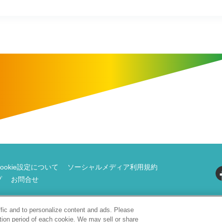
Cookie設定について
ソーシャルメディア利用規約
プ
お問合せ
Copyright(c)Hanshin Electric Railway Co.,Ltd. All Rights Reserved.
ffic and to personalize content and ads. Please
tion period of each cookie. We may sell or share