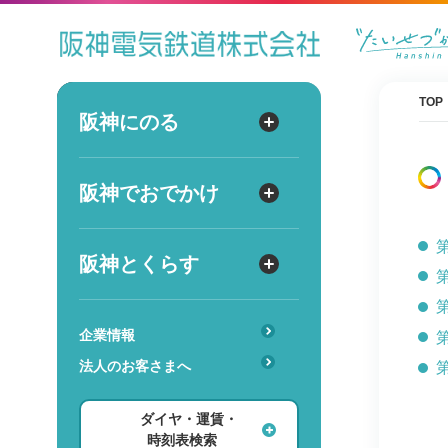
ダイヤ
運賃
時刻表
TOP
阪神にのる
阪神にのる
出発
路線図・駅情報
阪神でおでかけ
阪神でおでかけ
到着
運賃・乗車券
出発
到着
定期券
TOPICS
阪神とくらす
阪神とくらす
お得なきっぷ
阪神ファン
傘のシェアリングサービス
遅延証明書
レジャー
企業情報
時
分
交通
駅のサービス一覧
ホテル・旅行
法人のお客さまへ
詳細設定
あんしんサービス
安心・快適・バリアフリー
ショッピング・グルメ
ダイヤ・運賃・
レンタル・駐輪場
ダイヤ検索
その他
時刻表検索