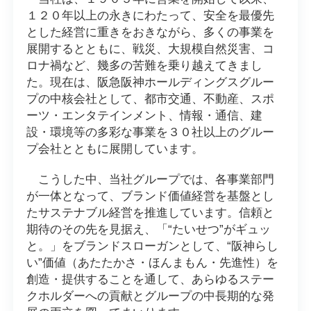
１２０年以上の永きにわたって、安全を最優先
とした経営に重きをおきながら、多くの事業を
展開するとともに、戦災、大規模自然災害、コ
ロナ禍など、幾多の苦難を乗り越えてきまし
た。現在は、阪急阪神ホールディングスグルー
プの中核会社として、都市交通、不動産、スポ
ーツ・エンタテインメント、情報・通信、建
設・環境等の多彩な事業を３０社以上のグルー
プ会社とともに展開しています。
こうした中、当社グループでは、各事業部門
が一体となって、ブランド価値経営を基盤とし
たサステナブル経営を推進しています。信頼と
期待のその先を見据え、「“たいせつ”がギュッ
と。」をブランドスローガンとして、“阪神らし
い”価値（あたたかさ・ほんまもん・先進性）を
創造・提供することを通して、あらゆるステー
クホルダーへの貢献とグループの中長期的な発