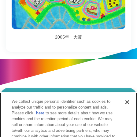
2005年 大賞
We collect unique personal identifier such as cookies to
当サイトのご利用にあたって
analyze our traffic and to personalize content and ads.
Please click
here
to see more details about how we use
個人情報の取扱いについて
Cookie設定について
cookies and the retention period of each cookie. We may
ソーシャルメディア利用規約
sell or share information about your use of our website
to/with our analytics and advertising partners, who may
ウェブアクセシビリティへの取組み
関係会社
combine it with other information that you have provided to