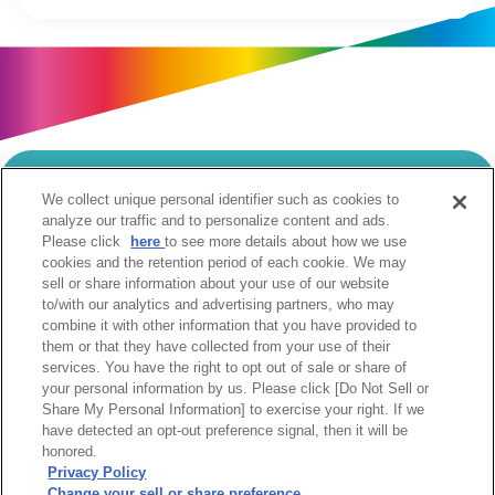
We collect unique personal identifier such as cookies to
当サイトのご利用にあたって
analyze our traffic and to personalize content and ads.
Please click
here
to see more details about how we use
個人情報の取扱いについて
Cookie設定について
cookies and the retention period of each cookie. We may
ソーシャルメディア利用規約
sell or share information about your use of our website
to/with our analytics and advertising partners, who may
ウェブアクセシビリティへの取組み
関係会社
combine it with other information that you have provided to
サイトマップ
お問合せ
them or that they have collected from your use of their
services. You have the right to opt out of sale or share of
your personal information by us. Please click [Do Not Sell or
Share My Personal Information] to exercise your right. If we
have detected an opt-out preference signal, then it will be
honored.
Privacy Policy
阪急阪神ホールディングス株式会社
Change your sell or share preference