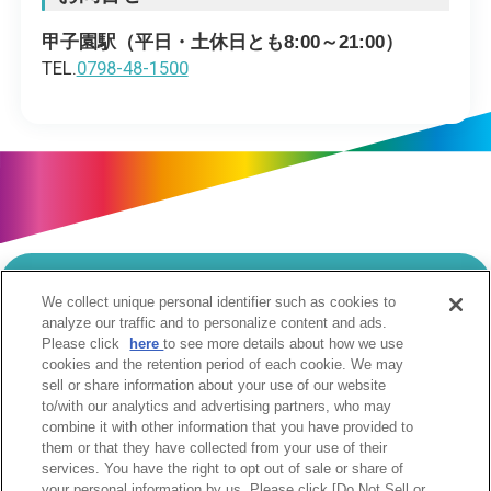
甲子園駅（平日・土休日とも8:00～21:00）
TEL.
0798-48-1500
We collect unique personal identifier such as cookies to
当サイトのご利用にあたって
analyze our traffic and to personalize content and ads.
Please click
here
to see more details about how we use
個人情報の取扱いについて
Cookie設定について
cookies and the retention period of each cookie. We may
ソーシャルメディア利用規約
sell or share information about your use of our website
to/with our analytics and advertising partners, who may
ウェブアクセシビリティへの取組み
関係会社
combine it with other information that you have provided to
サイトマップ
お問合せ
them or that they have collected from your use of their
services. You have the right to opt out of sale or share of
your personal information by us. Please click [Do Not Sell or