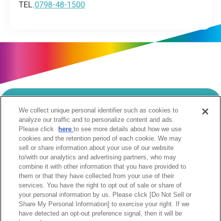
TEL.
0798-48-1500
We collect unique personal identifier such as cookies to
当サイトのご利用にあたって
analyze our traffic and to personalize content and ads.
Please click
here
to see more details about how we use
個人情報の取扱いについて
Cookie設定について
cookies and the retention period of each cookie. We may
ソーシャルメディア利用規約
sell or share information about your use of our website
to/with our analytics and advertising partners, who may
ウェブアクセシビリティへの取組み
関係会社
combine it with other information that you have provided to
サイトマップ
お問合せ
them or that they have collected from your use of their
services. You have the right to opt out of sale or share of
your personal information by us. Please click [Do Not Sell or
Share My Personal Information] to exercise your right. If we
have detected an opt-out preference signal, then it will be