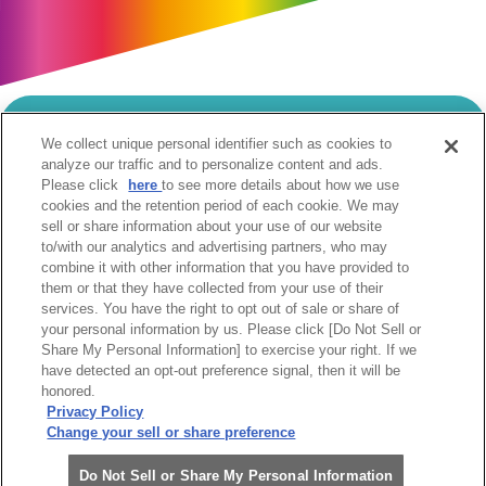
We collect unique personal identifier such as cookies to
当サイトのご利用にあたって
analyze our traffic and to personalize content and ads.
Please click
here
to see more details about how we use
個人情報の取扱いについて
Cookie設定について
cookies and the retention period of each cookie. We may
ソーシャルメディア利用規約
sell or share information about your use of our website
to/with our analytics and advertising partners, who may
ウェブアクセシビリティへの取組み
関係会社
combine it with other information that you have provided to
サイトマップ
お問合せ
them or that they have collected from your use of their
services. You have the right to opt out of sale or share of
your personal information by us. Please click [Do Not Sell or
Share My Personal Information] to exercise your right. If we
have detected an opt-out preference signal, then it will be
honored.
Privacy Policy
阪急阪神ホールディングス株式会社
Change your sell or share preference
Do Not Sell or Share My Personal Information