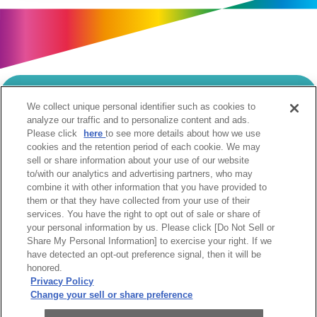
We collect unique personal identifier such as cookies to
当サイトのご利用にあたって
analyze our traffic and to personalize content and ads.
Please click
here
to see more details about how we use
個人情報の取扱いについて
Cookie設定について
cookies and the retention period of each cookie. We may
ソーシャルメディア利用規約
sell or share information about your use of our website
to/with our analytics and advertising partners, who may
ウェブアクセシビリティへの取組み
関係会社
combine it with other information that you have provided to
サイトマップ
お問合せ
them or that they have collected from your use of their
services. You have the right to opt out of sale or share of
your personal information by us. Please click [Do Not Sell or
Share My Personal Information] to exercise your right. If we
have detected an opt-out preference signal, then it will be
honored.
Privacy Policy
阪急阪神ホールディングス株式会社
Change your sell or share preference